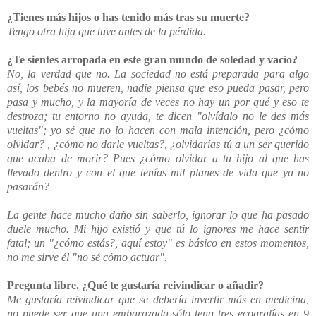
¿Tienes más hijos o has tenido más tras su muerte?
Tengo otra hija que tuve antes de la pérdida.
¿Te sientes arropada en este gran mundo de soledad y vacío?
No, la verdad que no. La sociedad no está preparada para algo
así, los bebés no mueren, nadie piensa que eso pueda pasar, pero
pasa y mucho, y la mayoría de veces no hay un por qué y eso te
destroza; tu entorno no ayuda, te dicen "olvídalo no le des más
vueltas"; yo sé que no lo hacen con mala intención, pero ¿cómo
olvidar? , ¿cómo no darle vueltas?, ¿olvidarías tú a un ser querido
que acaba de morir? Pues ¿cómo olvidar a tu hijo al que has
llevado dentro y con el que tenías mil planes de vida que ya no
pasarán?
La gente hace mucho daño sin saberlo, ignorar lo que ha pasado
duele mucho. Mi hijo existió y que tú lo ignores me hace sentir
fatal; un "¿cómo estás?, aquí estoy" es básico en estos momentos,
no me sirve él "no sé cómo actuar".
Pregunta libre. ¿Qué te gustaría reivindicar o añadir?
Me gustaría reivindicar que se debería invertir más en medicina,
no puede ser que una embarazada sólo teng tres ecografías en 9