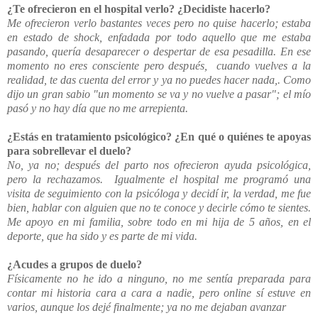
¿Te ofrecieron en el hospital verlo? ¿Decidiste hacerlo?
Me ofrecieron verlo bastantes veces pero no quise hacerlo; estaba
en estado de shock, enfadada por todo aquello que me estaba
pasando, quería desaparecer o despertar de esa pesadilla. En ese
momento no eres consciente pero después, cuando vuelves a la
realidad, te das cuenta del error y ya no puedes hacer nada,. Como
dijo un gran sabio "un momento se va y no vuelve a pasar"; el mío
pasó y no hay día que no me arrepienta.
¿Estás en tratamiento psicológico? ¿En qué o quiénes te apoyas
para sobrellevar el duelo?
No, ya no; después del parto nos ofrecieron ayuda psicológica,
pero la rechazamos. Igualmente el hospital me programó una
visita de seguimiento con la psicóloga y decidí ir, la verdad, me fue
bien, hablar con alguien que no te conoce y decirle cómo te sientes.
Me apoyo en mi familia, sobre todo en mi hija de 5 años, en el
deporte, que ha sido y es parte de mi vida.
¿Acudes a grupos de duelo?
Físicamente no he ido a ninguno, no me sentía preparada para
contar mi historia cara a cara a nadie, pero online sí estuve en
varios, aunque los dejé finalmente; ya no me dejaban avanzar