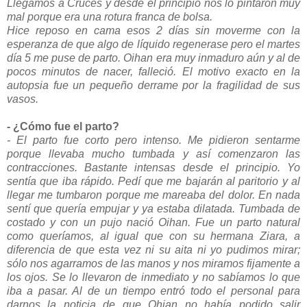
Llegamos a Cruces y desde el principio nos lo pintaron muy
mal porque era una rotura franca de bolsa.
Hice reposo en cama esos 2 días sin moverme con la
esperanza de que algo de líquido regenerase pero el martes
día 5 me puse de parto. Oihan era muy inmaduro aún y al de
pocos minutos de nacer, falleció. El motivo exacto en la
autopsia fue un pequeño derrame por la fragilidad de sus
vasos.
- ¿Cómo fue el parto?
- El parto fue corto pero intenso. Me pidieron sentarme
porque llevaba mucho tumbada y así comenzaron las
contracciones. Bastante intensas desde el principio. Yo
sentía que iba rápido. Pedí que me bajarán al paritorio y al
llegar me tumbaron porque me mareaba del dolor. En nada
sentí que quería empujar y ya estaba dilatada. Tumbada de
costado y con un pujo nació Oihan. Fue un parto natural
como queríamos, al igual que con su hermana Ziara, a
diferencia de que esta vez ni su aita ni yo pudimos mirar;
sólo nos agarramos de las manos y nos miramos fijamente a
los ojos. Se lo llevaron de inmediato y no sabíamos lo que
iba a pasar. Al de un tiempo entró todo el personal para
darnos la noticia de que Ohian no había podido salir