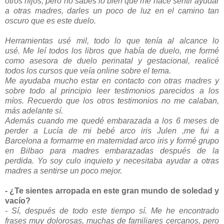
otros hijos, pero no sabes lo bien que me hace sentir ayudar
a otras madres, darles un poco de luz en el camino tan
oscuro que es este duelo.
Herramientas usé mil, todo lo que tenía al alcance lo
usé.
Me leí todos los libros que había de duelo, me formé
como asesora de duelo perinatal y gestacional, realicé
todos los cursos que veía online sobre el tema.
Me ayudaba mucho estar en contacto con otras madres y
sobre todo al principio leer testimonios parecidos a los
míos.
Recuerdo que los otros testimonios no me calaban,
más adelante sí.
Además cuando me quedé embarazada a los 6 meses de
perder a Lucía de mi bebé arco iris Julen ,me fui a
Barcelona a formarme en maternidad arco iris y formé grupo
en Bilbao para madres embarazadas después de la
perdida.
Yo soy culo inquieto y necesitaba ayudar a otras
madres a sentirse un poco mejor.
- ¿Te sientes arropada en este gran mundo de soledad y
vacío?
- Sí, después de todo este tiempo sí. Me he encontrado
frases muy dolorosas, muchas de familiares cercanos, pero