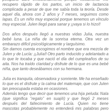
recupero rápido de los partos, un inicio de lactancia
complicada a pesar de que me sabía toda la teoría. Desde
aquel día, ahora con 2 años y 7 meses, seguimos como
lapas.
Es un niño muy especial porque tenemos un vínculo
muy especial.
Julen llegó para sanar y ¡¡vaya si lo hizo!!
Dos años después llegó a nuestras vidas Julia, nuestra
bebé luna. La niña de la sonrisa eterna.
Otra vez un
embarazo difícil psicológicamente y larguísimo.
Sin darnos cuenta escogimos el nombre que era mezcla de
Julen y de Lucía: ¡¡Julia!!
Otro parto inducido y adelantado a
lo que le tocaba y que nació el día del cumpleaños de su
aita.
Nos ha traído claridad y disfrute de lo que es una bebé
niña, que tanto deseábamos con su hermana.
Julia es tranquila, observadora y sonriente.
Me ha enseñado
lo que es el disfrute y la calma del maternaje, que con Julen
tan preocupada estaba en ocasiones.
Además tengo que decir que tenemos una hija peluda: Nala
(que significa "regalo" en suajili) y que llegó 2 meses
después del fallecimiento de Lucía.
Quien no tiene
mascotas probablemente no entenderá mis palabras pero