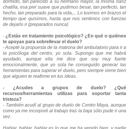
dormido, tan parecido a su hermano mayor, la misma nariz
chatilla, esa piel suave que pudimos besar, tan perfecto, tan
hecho, tan preparado para la vida,... Lo tuvimos en brazos el
tiempo que quisimos, hasta que nos sentimos con fuerzas
de dejarlo ir (preparados nunca)
-
¿Estás en tratamiento psicológico? ¿En qué o quiénes
te apoyas para sobrellevar el duelo?
- Acepté la propuesta de la matrona del ambulatorio para ir a
la psicóloga del centro, yo sola. Supongo que me habrá
ayudado, aunque ella me dice que soy muy fuerte
emocionalmente, que yo sola he conseguido generar las
herramientas para superar el duelo, pero siempre viene bien
que alguien te reafirme en tus ideas.
- ¿Acudes a grupos de duelo? ¿Qué
recursos/herramientas utilizas para soportar tanta
tristeza?
- También acudí al grupo de duelo de Centro Maya, aunque
como ya me incorporé al trabajo tras la baja sólo pude ir una
vez.
Hablar, hablar, hablar es lo que me ha venido bien, y nadie