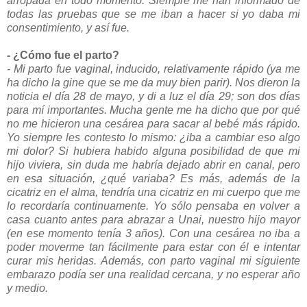
arropada en todo momento. Siempre me han informado de
todas las pruebas que se me iban a hacer si yo daba mi
consentimiento, y así fue.
- ¿Cómo fue el parto?
- Mi parto fue vaginal, inducido, relativamente rápido (ya me
ha dicho la gine que se me da muy bien parir). Nos dieron la
noticia el día 28 de mayo, y di a luz el día 29; son dos días
para mí importantes. Mucha gente me ha dicho que por qué
no me hicieron una cesárea para sacar al bebé
más rápido.
Yo siempre les contesto lo mismo: ¿iba a cambiar eso algo
mi dolor? Si hubiera habido alguna posibilidad de que mi
hijo viviera, sin duda me habría dejado abrir en canal, pero
en esa situación, ¿qué variaba? Es más, además de la
cicatriz en el alma, tendría una cicatriz en mi cuerpo que me
lo recordaría continuamente. Yo sólo pensaba en volver a
casa cuanto antes para abrazar a Unai, nuestro hijo mayor
(en ese momento tenía 3 años). Con una cesárea no iba a
poder moverme tan fácilmente para estar con él e intentar
curar mis heridas. Además, con parto vaginal mi siguiente
embarazo podía ser una realidad cercana, y no esperar año
y medio.