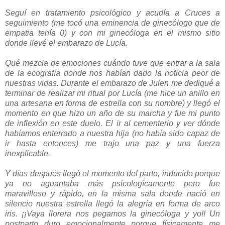
Seguí en tratamiento psicológico y acudía a Cruces a
seguimiento (me tocó una eminencia de ginecólogo que de
empatia tenía 0) y con mi ginecóloga en el mismo sitio
donde llevé el embarazo de Lucía.
Qué mezcla de emociones cuándo tuve que entrar a la sala
de la ecografía donde nos habían dado la noticia peor de
nuestras vidas.
Durante el embarazo de Julen me dediqué a
terminar de realizar mi ritual por Lucía (me hice un anillo en
una artesana en forma de estrella con su nombre) y llegó el
momento en que hizo un año de su marcha y fue mi punto
de inflexión en este duelo. El ir al cementerio y ver dónde
habíamos enterrado a nuestra hija (no había sido capaz de
ir hasta entonces) me trajo una paz y una fuerza
inexplicable.
Y días después llegó el momento del parto, inducido porque
ya no aguantaba más psicologícamente pero fue
maravilloso y rápido, e
n la misma sala donde nació en
silencio nuestra estrella llegó la alegría en forma de arco
iris. ¡¡Vaya llorera nos pegamos la ginecóloga y yo!!
Un
postparto duro emocionalmente porque físicamente me