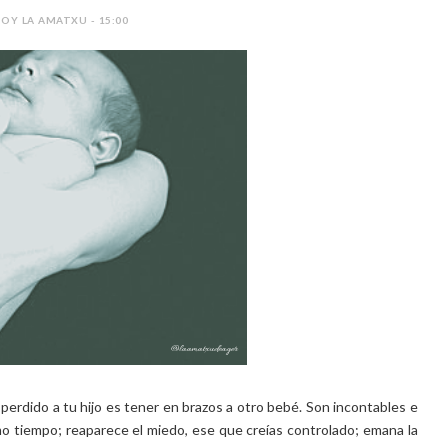
SOY LA AMATXU - 15:00
rdido a tu hijo es tener en brazos a otro bebé. Son incontables e
o tiempo; reaparece el miedo, ese que creías controlado; emana la
iempre motivo para sonreír; pero también te asfixian la tristeza, la
ONTINUE READING
SHARE: