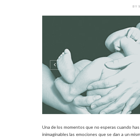
BY 
Una de los momentos que no esperas cuando has pe
inimaginables las emociones que se dan a un mism
alegría, porque un nacimiento con final feliz es s
nostalgia, el...
C
0 COMMENTS