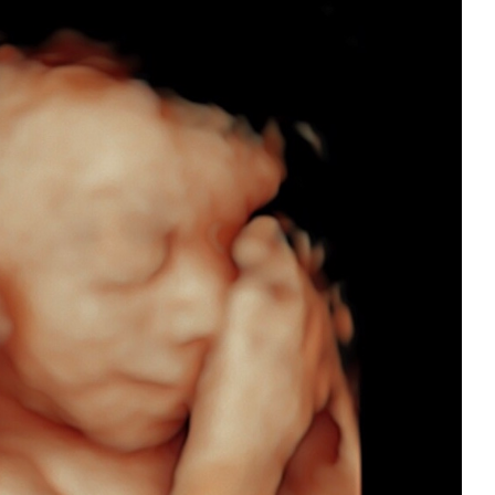
 y tía de siete sobrin@s (cinco biológicos y dos políticos). En mi
emente, lo que no habíamos tenido que manejar hasta ahora era la
zo de 2019, con 34 semanas y 6 días, mi...