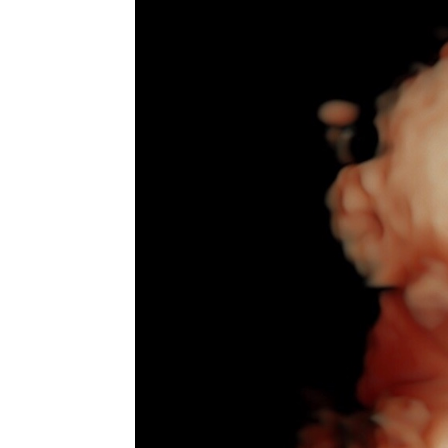
Me llamo Esther y soy la menor de cuatro hermanas
casa siempre se ha hablado de la maternidad libr
muerte de mi primer y único hijo, Ager. El 30 de mar